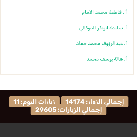
أ . فاطمة محمد الامام
أ. سليمة ابوبكر الدوكالي
أ. عبدالرؤوف محمد حماد
أ. هالة يوسف محمد
إجمالي الزوار: 14174
زيارات اليوم: 11
إجمالي الزيارات: 29605