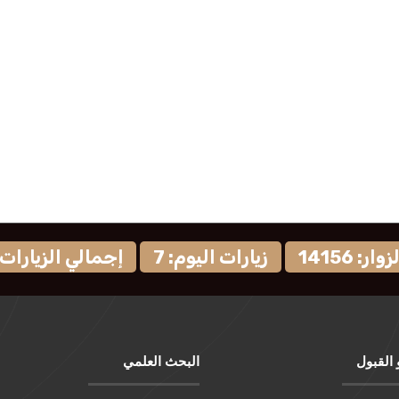
ر: 14156
زيارات اليوم: 7
إجمالي الزيارات: 9581
 القبول
البحث العلمي