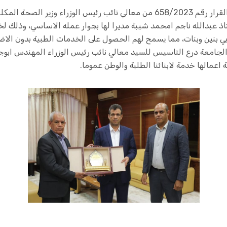
كما تم خلال اللقاء الموافقة وصدور القرار رقم 658/2023 من معالي نائب رئيس الو
ذ عبدالله ناجم امحمد شيبة مديرا لها بجوار عمله الاساسي، وذلك 
 بنين وبنات، مما يسمح لهم الحصول على الخدمات الطبية بدون الاض
لجامعة درع التاسيس للسيد معالي نائب رئيس الوزراء المهندس ابوجن
عمالها خدمة لابنائنا الطلبة والوطن عموما.