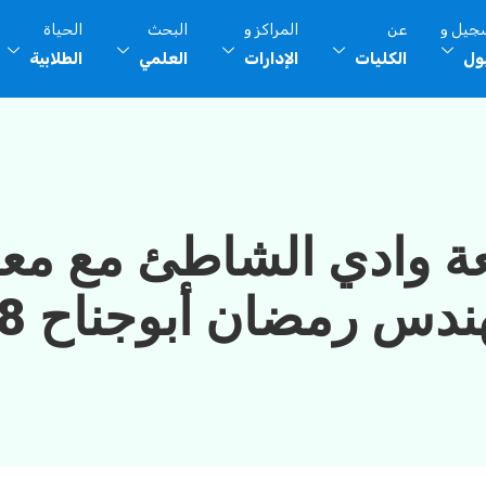
سجيل و
عن
المراكز و
البحث
الحياة
بول
الكليات
الإدارات
العلمي
الطلابية
ة وادي الشاطئ مع مع
س رمضان أبوجناح 18-5-2023