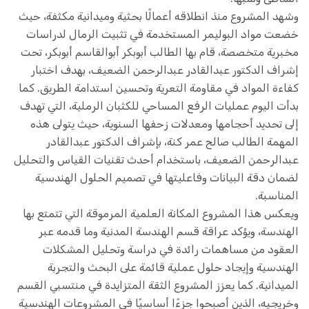
وشهد المشروع منذ انطلاقه أعمالًا بحثية وميدانية مكثفة، حيث
خضعت مواد البوليمر المستخدمة في تثبيت الرمال لدراسات
مخبرية متخصصة، قام بها الطالب أبوبكر أبوالقاسم أبوبكر، تحت
إشراف الدكتور عبدالقادر عبدالرحمن الضعيف، بهدف اختبار
كفاءة المواد في مقاومة التعرية وتحسين استدامة الطريق. كما
بدأت اليوم عمليات الرفع المساحي للكثبان الرملية، التي تهدف
إلى تحديد أحجامها ومعدلات زحفها السنوية، حيث يتولى هذه
المهمة الطالب صالح عمر كنة، بإشراف الدكتور عبدالقادر
عبدالرحمن الضعيف، باستخدام أحدث تقنيات القياس والتحليل
لضمان دقة البيانات وفاعليتها في تصميم الحلول الهندسية
المناسبة.
ويعكس هذا المشروع المكانة العلمية المرموقة التي تتمتع بها
الهندسة، ويؤكد عراقة قسم الهندسة المدنية وما قدمه عبر
العقود من مساهمات رائدة في دراسة وتحليل المشكلات
الهندسية وإيجاد حلول عملية قائمة على البحث والتجربة
الميدانية. كما يعزز المشروع الثقة المتزايدة في منتسبي القسم
وخريجيه، الذين أصبحوا جزءًا أساسيًا في المشروعات الهندسية