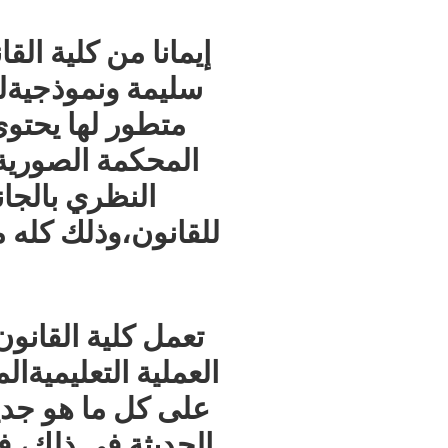
إيمانا
من
كلية
القا
سليمة
ونموذجية
ل
متطور
لها
يحتو
المحكمة
الصورية
النظري
بالجا
للقانون،
وذلك
كله
م
تعمل
كلية
القانون
العملية
التعليمية
الم
على
كل
ما
هو
جدي
الحديثة
في
ذلك،
ف