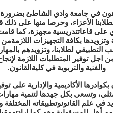
نون
في
جامعة
وادي
الشاطئ
بضرورة
طلابنا
الأعزاء،
وحرصا
منها
على
ذلك
ق
ي
على
قاعات
تدريسية
مجهزة،
كما
قامت
وتزويدها
بكافة
التجهيزات
اللازمة
من
نب
التطبيقي
لطلابنا،
وتزويدهم
بالمها
ن
اجل
توفير
المتطلبات
اللازمة
لإنجاح
والفنية
والتربوية
في
كلية
القانون
.
بكوادرها
الأكاديمية
والإدارية
على
توفي
ثلي،
وتسعى
بكل
جهدها
لتنمية
مهارا
د
في
علم
القانون
وتطبيقاته
المختلفة
و
هم
أهل
للمسؤولية
وهم
كما
إرادتهم
قيا