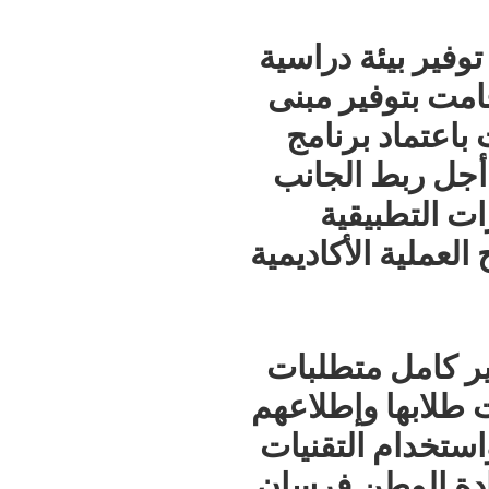
توفير
بيئة
دراسية
امت
بتوفير
مبنى
باعتماد
برنامج
أجل
ربط
الجانب
رات
التطبيقية
العملية
الأكاديمية
ر
كامل
متطلبات
ت
طلابها
وإطلاعهم
استخدام
التقنيات
دة
الوطن
فرسان