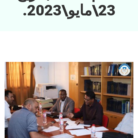
23\مايو\2023.