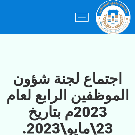
اجتماع لجنة شؤون
الموظفين الرابع لعام
2023م بتاريخ
23\مايو\2023.