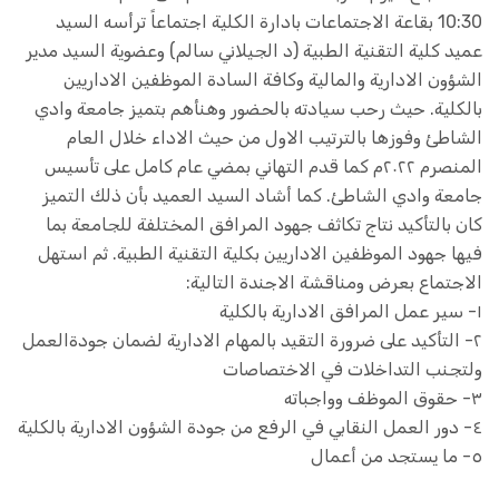
10:30 بقاعة الاجتماعات بادارة الكلية اجتماعاً ترأسه السيد
عميد كلية التقنية الطبية (د الجيلاني سالم) وعضوية السيد مدير
الشؤون الادارية والمالية وكافة السادة الموظفين الاداريين
بالكلية. حيث رحب سيادته بالحضور وهنأهم بتميز جامعة وادي
الشاطئ وفوزها بالترتيب الاول من حيث الاداء خلال العام
المنصرم ٢٠٢٢م كما قدم التهاني بمضي عام كامل على تأسيس
جامعة وادي الشاطئ. كما أشاد السيد العميد بأن ذلك التميز
كان بالتأكيد نتاج تكاثف جهود المرافق المختلفة للجامعة بما
فيها جهود الموظفين الاداريين بكلية التقنية الطبية. ثم استهل
الاجتماع بعرض ومناقشة الاجندة التالية:
١- سير عمل المرافق الادارية بالكلية
٢- التأكيد على ضرورة التقيد بالمهام الادارية لضمان جودةالعمل
ولتجنب التداخلات في الاختصاصات
٣- حقوق الموظف وواجباته
٤- دور العمل النقابي في الرفع من جودة الشؤون الادارية بالكلية
٥- ما يستجد من أعمال