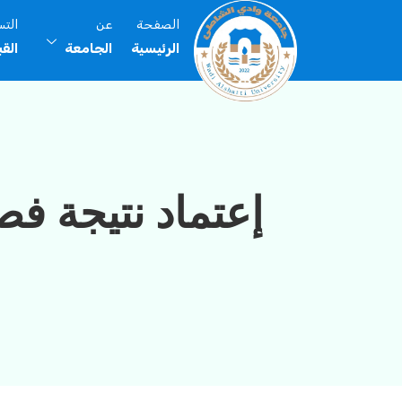
الصفحة
عن
الت
الرئيسية
الجامعة
الق
إعتماد نتيجة فصل الخريف 023