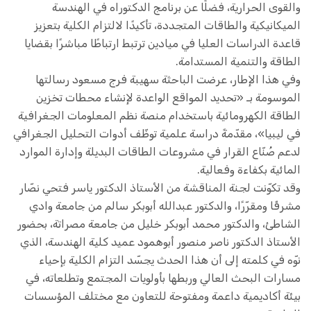
والقوى الحرارية، فضلًا عن برنامج الدكتوراه في الهندسة
الميكانيكية والطاقات المتجددة، تأكيدًا لالتزام الكلية بتعزيز
قاعدة الدراسات العليا في ميادين ترتبط ارتباطًا مباشرًا بقضايا
الطاقة والتنمية المستدامة.
وفي هذا الإطار، عرضت الباحثة سهيبة فرج مسعود رسالتها
الموسومة بـ «تحديد المواقع الواعدة لإنشاء محطات تخزين
الطاقة الكهرومائية باستخدام منصة نظم المعلومات الجغرافية
في ليبيا»، مقدّمةً دراسة علمية توظّف أدوات التحليل الجغرافي
لدعم صُنّاع القرار في مشروعات الطاقات البديلة وإدارة الموارد
المائية بكفاءة وفعالية.
وقد تكوّنت لجنة المناقشة من الأستاذ الدكتور ياسر فتحي نصّار
مشرفًا ومقرّرًا، والدكتور عبدالله أبوبكر سالم من جامعة وادي
الشاطئ، والدكتور محمد أبوبكر خليل من جامعة مصراتة، بحضور
الأستاذ الدكتور ناصر منصور أبوهمود عميد كلية الهندسة، الذي
نوّه في كلمته إلى أن هذا الحدث يجسّد التزام الكلية بإحياء
مسارات البحث العالي وربطها بأولويات المجتمع وتطلعاته، في
بيئة أكاديمية داعمة ومفتوحة للتعاون مع مختلف المؤسسات