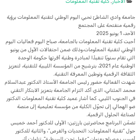
الأخبار
,
كلية تقنية المعلومات
جامعة وادي الشاطئ تحيي اليوم الوطني لتقنية المعلومات برؤية
رقمية منفتحة على المجتمع
الأحد، 1 يونيو 2025
أحيت كلية تقنية المعلومات بالجامعة، صباح اليوم فعاليات اليوم
الوطني لتقنية المعلومات،وذلك ضمن احتفالات الأول من يونيو
التي تقام سنويًا تنفيذًا لمبادرة وطنية أقرتها حكومة الوحدة
الوطنية عام 2021، بترشيح من المؤسسة الليبية للتقنية، لتعزيز
الثقافة الرقمية وتوطين المعرفة التقنية.
شهدت الفعالية حضور رئيس الجامعة الأستاذ الدكتور عبدالسلام
محمد المثناني، الذي أكد التزام الجامعة بتعزيز الابتكار التقني
في الجنوب الليبي. كما أشار عميد كلية تقنية المعلومات الدكتور
ضو الهمالي إلى تحوّل الكلية من مؤسسة تعليمية إلى منصة
لصناعة الحلول الرقمية.
تضمّن البرنامج محاضرتين بارزتين؛ الأولى للدكتور أحمد خميس
حول “تقنية المعلومات: التحديات والفرص”، والثانية للدكتور
أمسيب مصباح بعنوان “عقول تحت السيطرة”، تناولت أثر