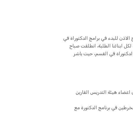
الي والبحث العلمي بحكومة الوحدة الوطنية رقم 41/2023 بخصوص منح الاذن للبدء في برامج الدكتوراة في
كل ابنائنا الطلبة، انطلقت صباح
لدكتوراة في القسم، حيت باشر
 اعضاء هيئة التدريس القارين
نخرطين في برنامج الدكتورة مع