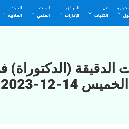
سجيل و
عن
المراكز و
البحث
الحياة
بول
الكليات
الإدارات
العلمي
الطلابية
 الدقيقة (الدكتوراة) ف
الخميس 14-12-2023