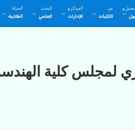
سجيل و
عن
المراكز و
البحث
الحياة
بول
الكليات
الإدارات
العلمي
الطلابية
ي لمجلس كلية الهندسة للع