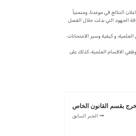
لاجتماع بترحيب السيد عميد الكلية بالسادة الأعضاء مهنئا بمناسبة انتهاء فصل الخريف 22/23 واعلان النتائج في موعدنا، ومتمنياً
فة الجهود التي بذلت خلال الفصل
لعلمية، و كيفية وسير الامتحانات
وظفي الاقسام العلمية، كذلك على
رج بقسم القانون الخاص
الخبر السابق