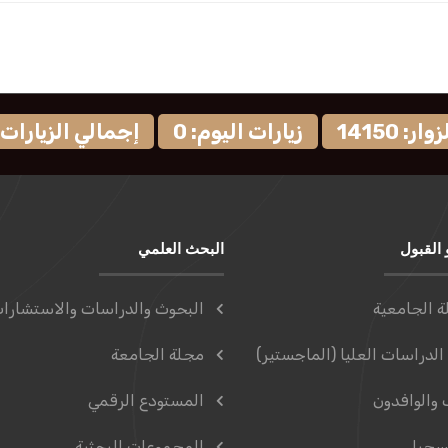
: 14150
زيارات اليوم: 0
إجمالي الزيارات: 9574
 القبول
البحث العلمي
ة الجامعية
البحوث والدراسات والاستشارا
الدراسات العليا (الماجستير)
مجلة الجامعة
 والوافدون
المستودع الرقمي
سجيل
المجموعات البحثية