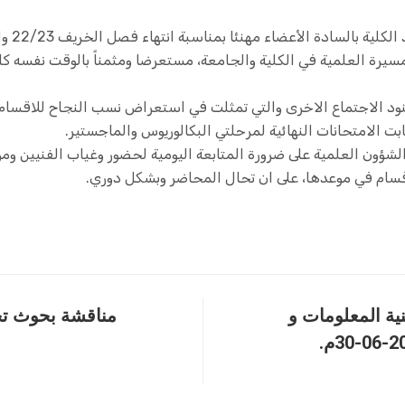
أُستهل ا
يرة العلمية في الكلية والجامعة، مستعرضا ومثمناً بالوقت نفسه كا
نود الاجتماع الاخرى والتي تمثلت في استعراض نسب النجاح للاقسام ا
ابت الامتحانات النهائية لمرحلتي البكالوريوس والماجستير.
لشؤون العلمية على ضرورة المتابعة اليومية لحضور وغياب الفنيين وم
سام في موعدها، على ان تحال المحاضر وبشكل دوري.
ية المعلومات و
مناقشة بحوث تخ