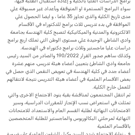
برامج الدراسات العليا بالكلية و إعادة استقبال الطلبة فيها،
سواء البرامج المستمرة او المتوقفة وبأعداد غير مسبوقة علي
مدى تاريخ الكلية والذي تجاوز 35 عاما ، و ايضا الحصول علي
الموافقة في بدء تدريس ثلاث برامج للدكتوراه في الأقسام
الالكترونية والمدنية والميكانيكية لتصبح كلية الهندسة بجامعة
وادي الشاطي الوحيدة علي مستوى الوطن التي تملك اربع برامج
دراسات عليا ماجستير وثلاث برامج دكتوراه في الهندسة.
وكذلك ساهم صدور القرار 190/2022 والصادر من السيد رئيس
جامعة وادي الشاطئ بتعيين أعضاء هيئة تدريس، منهم عشرة
أعضاء جدد في كلية الهندسة في تعويض النقص الذي حصل في
بعض الأقسام العلمية في أعضاء هيئة التدريس نتيجة لانتقالهم
للعمل خارج الكلية.
ثم انتقل المجتمعون لمناقشة بقية بنود الاجتماع الاخرى والتي
تمثلت في استعراض نسب الإنجاز للمقررات الدراسية، وسير
الامتحانات النهائية لطلبة القسم العام والاستعداد للامتحانات
النهائية لمرحلتي البكالوريوس والماجستير للطلبة المتخصصين
بالأقسام العلمية
في نهاية الاجتماع شدد السيد وكيل الشؤون العلمية على ضرورة