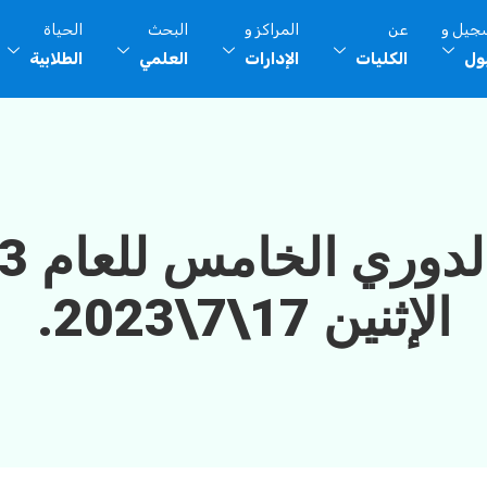
سجيل و
عن
المراكز و
البحث
الحياة
بول
الكليات
الإدارات
العلمي
الطلابية
الإثنين 17\7\2023.